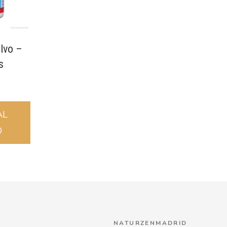
lvo –
s
AL
O
NATURZENMADRID