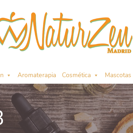
ón
Aromaterapia
Cosmética
Mascotas
B