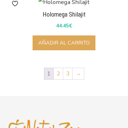
Holomega Shilajit
44.45
€
AÑADIR AL CARRITO
1
2
3
→