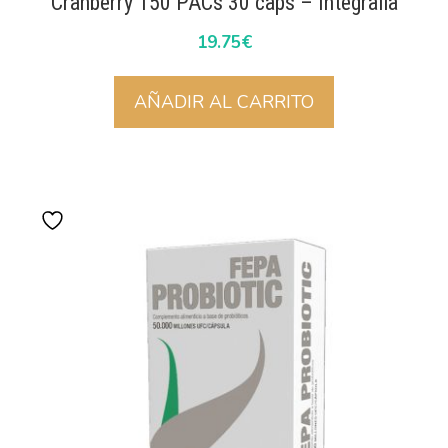
Cranberry 150 PACs 30 caps – Integralia
19.75
€
AÑADIR AL CARRITO