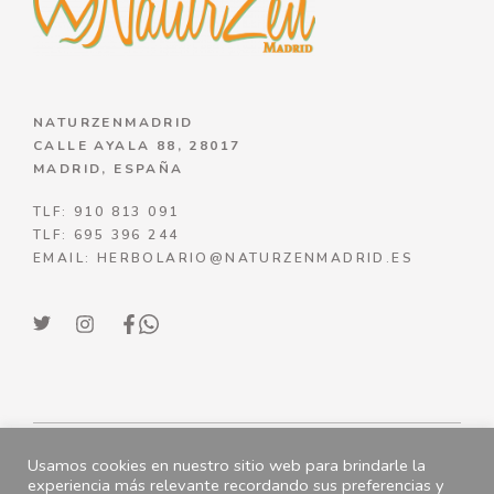
NATURZENMADRID
CALLE AYALA 88, 28017
MADRID, ESPAÑA
TLF: 910 813 091
TLF: 695 396 244
EMAIL: HERBOLARIO@NATURZENMADRID.ES
Usamos cookies en nuestro sitio web para brindarle la
© NATURZENMADRID 2023
experiencia más relevante recordando sus preferencias y