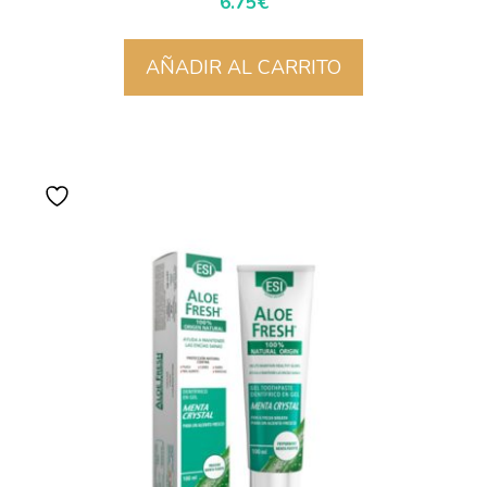
6.75
€
AÑADIR AL CARRITO