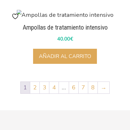
Ampollas de tratamiento intensivo
40.00
€
AÑADIR AL CARRITO
1
2
3
4
…
6
7
8
→