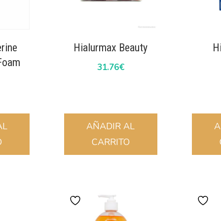
rine
Hialurmax Beauty
H
 Foam
31.76
€
AL
AÑADIR AL
A
O
CARRITO