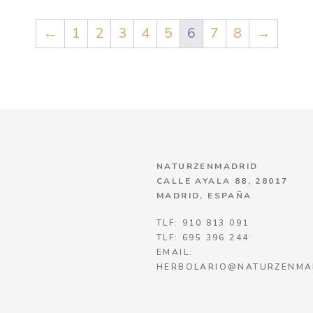
←
1
2
3
4
5
6
7
8
→
NATURZENMADRID
CALLE AYALA 88, 28017
MADRID, ESPAÑA
TLF: 910 813 091
TLF: 695 396 244
EMAIL:
HERBOLARIO@NATURZENMA