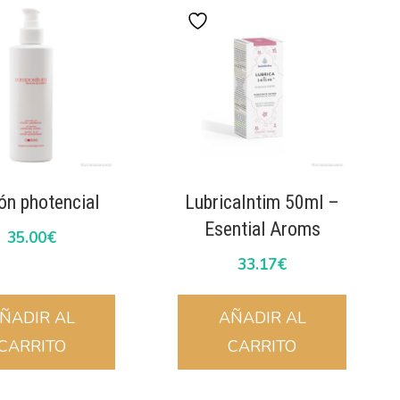
ón photencial
LubricaIntim 50ml –
Esential Aroms
35.00
€
33.17
€
ÑADIR AL
AÑADIR AL
CARRITO
CARRITO