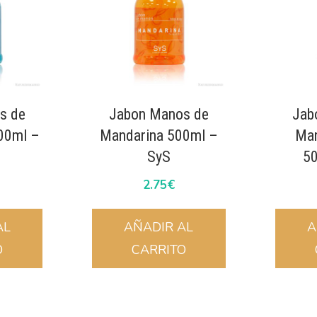
s de
Jabon Manos de
Jab
500ml –
Mandarina 500ml –
Man
SyS
5
2.75
€
AL
AÑADIR AL
A
O
CARRITO