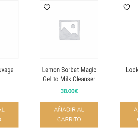
uvage
Lemon Sorbet Magic
Loci
Gel to Milk Cleanser
38.00
€
AL
AÑADIR AL
A
O
CARRITO