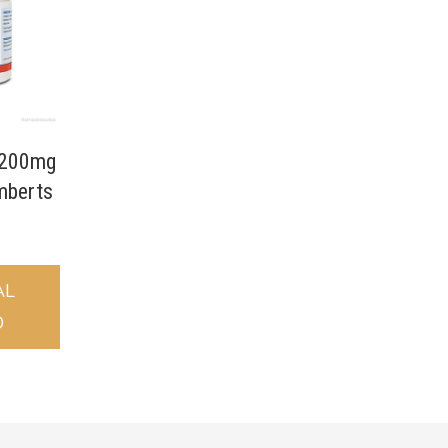
1200mg
mberts
AL
O