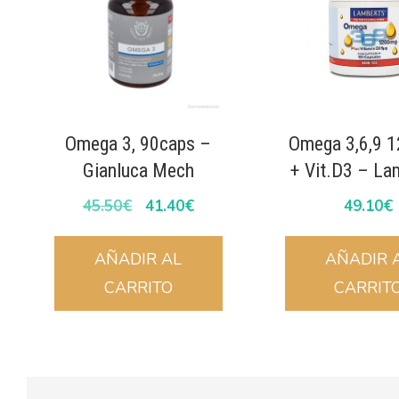
Omega 3, 90caps –
Omega 3,6,9 
Gianluca Mech
+ Vit.D3 – La
45.50
€
41.40
€
49.10
€
AÑADIR AL
AÑADIR 
CARRITO
CARRIT