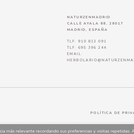
NATURZENMADRID
CALLE AYALA 88, 28017
MADRID, ESPAÑA
TLF: 910 813 091
TLF: 695 396 244
EMAIL:
HERBOLARIO@NATURZENMA
POLÍTICA DE PRI
ia más relevante recordando sus preferencias y visitas repetidas. 