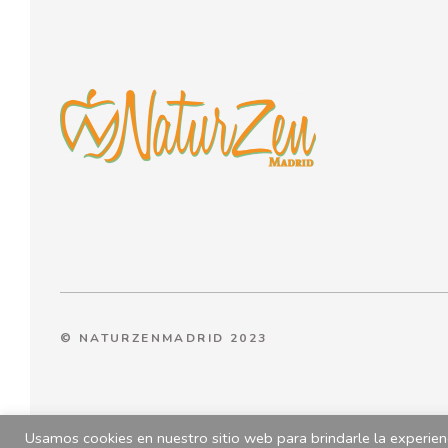
© NATURZENMADRID 2023
Usamos cookies en nuestro sitio web para brindarle la experienc