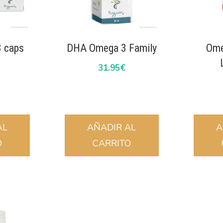
 caps
DHA Omega 3 Family
Ome
31.95
€
AL
AÑADIR AL
A
O
CARRITO