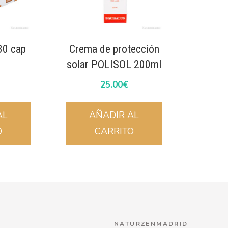
30 cap
Crema de protección
solar POLISOL 200ml
25.00
€
AL
AÑADIR AL
O
CARRITO
NATURZENMADRID