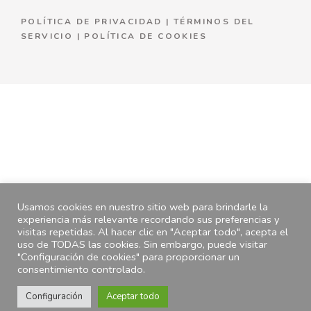
POLÍTICA DE PRIVACIDAD
|
TÉRMINOS DEL
SERVICIO
|
P
OLÍTICA DE COOKIES
Usamos cookies en nuestro sitio web para brindarle la
experiencia más relevante recordando sus preferencias y
visitas repetidas. Al hacer clic en "Aceptar todo", acepta el
uso de TODAS las cookies. Sin embargo, puede visitar
"Configuración de cookies" para proporcionar un
consentimiento controlado.
AÑADIR AL CARRITO
33.95
€
Configuración
Aceptar todo