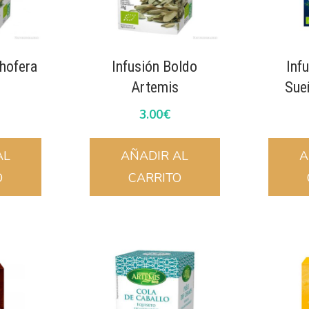
chofera
Infusión Boldo
Inf
s
Artemis
Sue
3.00
€
AL
AÑADIR AL
A
O
CARRITO