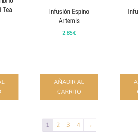
librio
i Tea
Infusión Espino
Inf
Artemis
2.85
€
AL
AÑADIR AL
A
O
CARRITO
1
2
3
4
→