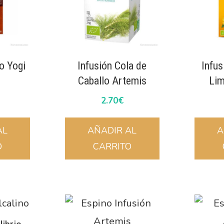
o Yogi
Infusión Cola de
Infus
Caballo Artemis
Lim
2.70
€
AL
AÑADIR AL
A
O
CARRITO