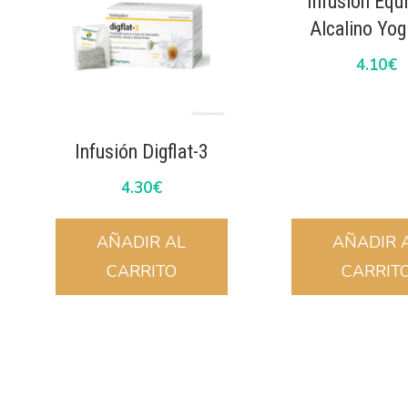
Infusión Equi
Alcalino Yog
4.10
€
Infusión Digflat-3
4.30
€
AÑADIR AL
AÑADIR 
CARRITO
CARRIT