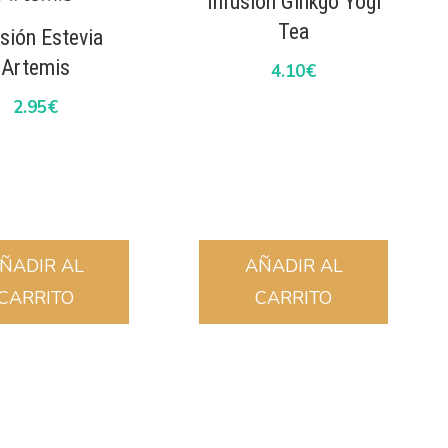
Infusión Ginkgo Yogi
Tea
usión Estevia
Artemis
4.10
€
2.95
€
ÑADIR AL
AÑADIR AL
CARRITO
CARRITO