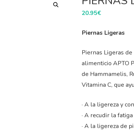
PIERNAS 
20.95
€
Piernas Ligeras
Piernas Ligeras d
alimenticio APTO 
de Hammamelis, Rus
Vitamina C, que ayu
· A la ligereza y co
· A recudir la fatig
· A la ligereza de p