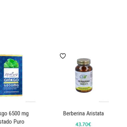
kgo 6500 mg
Berberina Aristata
stado Puro
43.70
€