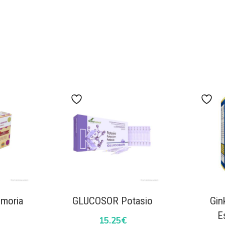
emoria
GLUCOSOR Potasio
Gin
E
15.25
€