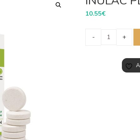
INULAC P
10.55
€
A