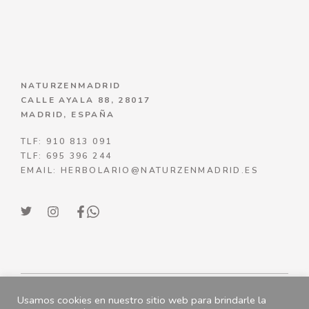
NATURZENMADRID
CALLE AYALA 88, 28017
MADRID, ESPAÑA
TLF: 910 813 091
TLF: 695 396 244
EMAIL: HERBOLARIO@NATURZENMADRID.ES
Usamos cookies en nuestro sitio web para brindarle la
© NATURZENMADRID 2023