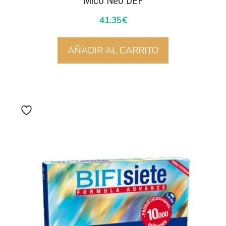
Mico Neo DEF
41.35
€
AÑADIR AL CARRITO