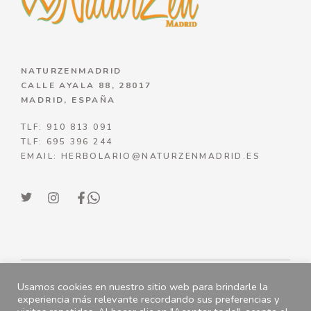
NATURZENMADRID
CALLE AYALA 88, 28017
MADRID, ESPAÑA
TLF: 910 813 091
TLF: 695 396 244
EMAIL: HERBOLARIO@NATURZENMADRID.ES
Usamos cookies en nuestro sitio web para brindarle la
© NATURZENMADRID 2023
experiencia más relevante recordando sus preferencias y