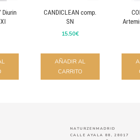
Diurin
CANDICLEAN comp.
CO
XI
SN
Artemi
15.50
€
AL
AÑADIR AL
A
O
CARRITO
NATURZENMADRID
CALLE AYALA 88, 28017