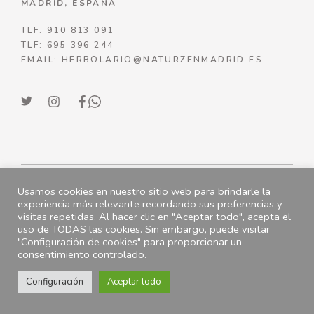
MADRID, ESPAÑA
TLF: 910 813 091
TLF: 695 396 244
EMAIL: HERBOLARIO@NATURZENMADRID.ES
Usamos cookies en nuestro sitio web para brindarle la
© NATURZENMADRID 2023
experiencia más relevante recordando sus preferencias y
visitas repetidas. Al hacer clic en "Aceptar todo", acepta el
ENVÍOS
|
POLÍTICA DE DEVOLUCIONES
uso de TODAS las cookies. Sin embargo, puede visitar
"Configuración de cookies" para proporcionar un
POLÍTICA DE PRIVACIDAD
|
TÉRMINOS DEL
consentimiento controlado.
SERVICIO
|
P
OLÍTICA DE COOKIES
AÑADIR AL CARRITO
18.85
€
Configuración
Aceptar todo