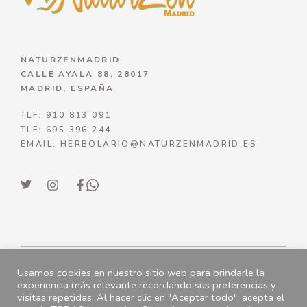
NATURZENMADRID
CALLE AYALA 88, 28017
MADRID, ESPAÑA
TLF: 910 813 091
TLF: 695 396 244
EMAIL: HERBOLARIO@NATURZENMADRID.ES
Usamos cookies en nuestro sitio web para brindarle la
© NATURZENMADRID 2023
experiencia más relevante recordando sus preferencias y
visitas repetidas. Al hacer clic en "Aceptar todo", acepta el
ENVÍOS
|
POLÍTICA DE DEVOLUCIONES