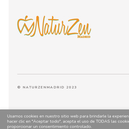
© NATURZENMADRID 2023
Usamos cookies en nuestro sitio web para brindarle la experienc
hacer clic en "Aceptar todo", acepta el uso de TODAS las cooki
proporcionar un consentimiento controlado.