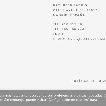
NATURZENMADRID
CALLE AYALA 88, 28017
MADRID, ESPAÑA
TLF: 910 813 091
TLF: 695 396 244
EMAIL:
HERBOLARIO@NATURZENMA
POLÍTICA DE PRI
ia más relevante recordando sus preferencias y visitas repetidas. 
es. Sin embargo, puede visitar "Configuración de cookies" para