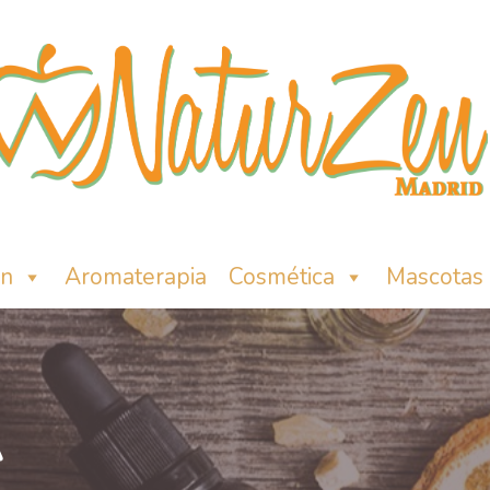
ón
Aromaterapia
Cosmética
Mascotas
A