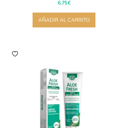
6.75
€
AÑADIR AL CARRITO