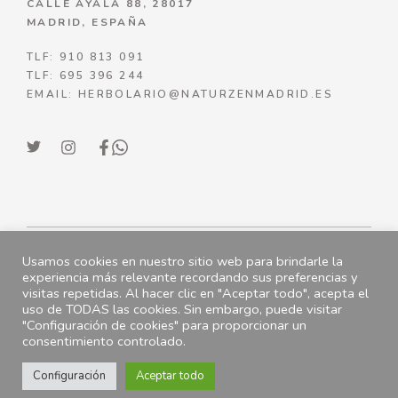
CALLE AYALA 88, 28017
MADRID, ESPAÑA
TLF: 910 813 091
TLF: 695 396 244
EMAIL: HERBOLARIO@NATURZENMADRID.ES
Usamos cookies en nuestro sitio web para brindarle la
© NATURZENMADRID 2023
experiencia más relevante recordando sus preferencias y
visitas repetidas. Al hacer clic en "Aceptar todo", acepta el
ENVÍOS
|
POLÍTICA DE DEVOLUCIONES
uso de TODAS las cookies. Sin embargo, puede visitar
"Configuración de cookies" para proporcionar un
Artículo añadido al
POLÍTICA DE PRIVACIDAD
|
TÉRMINOS DEL
consentimiento controlado.
FINALIZAR
SERVICIO
|
P
OLÍTICA DE COOKIES
carrito.
COMPRA
Configuración
Aceptar todo
0 artículos -
0.00
€