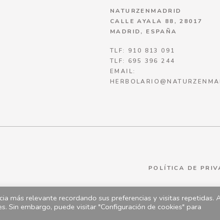
NATURZENMADRID
CALLE AYALA 88, 28017
MADRID, ESPAÑA
TLF: 910 813 091
TLF: 695 396 244
EMAIL:
HERBOLARIO@NATURZENMA
POLÍTICA DE PRI
ia más relevante recordando sus preferencias y visitas repetidas. 
es. Sin embargo, puede visitar "Configuración de cookies" para