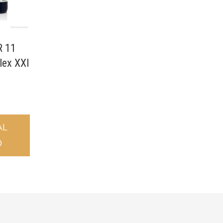
 11
lex XXI
AL
O