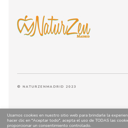
© NATURZENMADRID 2023
Usamos cookies en nuestro sitio web para brindarle la experienc
hacer clic en "Aceptar todo", acepta el uso de TODAS las cooki
proporcionar un consentimiento controlado.