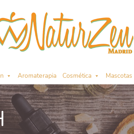
ón
Aromaterapia
Cosmética
Mascotas
H