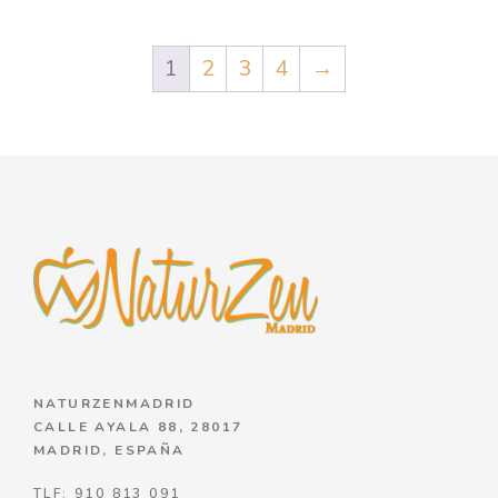
1
2
3
4
→
NATURZENMADRID
CALLE AYALA 88, 28017
MADRID, ESPAÑA
TLF: 910 813 091