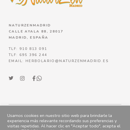
NATURZENMADRID
CALLE AYALA 88, 28017
MADRID, ESPAÑA
TLF: 910 813 091
TLF: 695 396 244
EMAIL: HERBOLARIO@NATURZENMADRID.ES
Usamos cookies en nuestro sitio web para brindarle la
© NATURZENMADRID 2023
experiencia más relevante recordando sus preferencias y
visitas repetidas. Al hacer clic en "Aceptar todo", acepta el
ENVÍOS
|
POLÍTICA DE DEVOLUCIONES