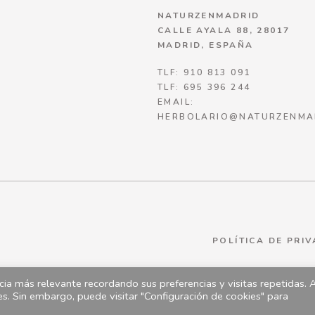
NATURZENMADRID
CALLE AYALA 88, 28017
MADRID, ESPAÑA
TLF: 910 813 091
TLF: 695 396 244
EMAIL:
HERBOLARIO@NATURZENMA
POLÍTICA DE PRI
ia más relevante recordando sus preferencias y visitas repetidas. 
es. Sin embargo, puede visitar "Configuración de cookies" para