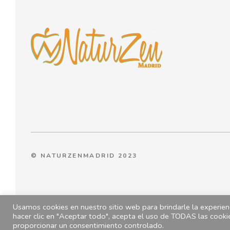
© NATURZENMADRID 2023
Usamos cookies en nuestro sitio web para brindarle la experienc
hacer clic en "Aceptar todo", acepta el uso de TODAS las cooki
proporcionar un consentimiento controlado.