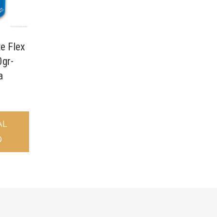
e Flex
0gr-
a
AL
O