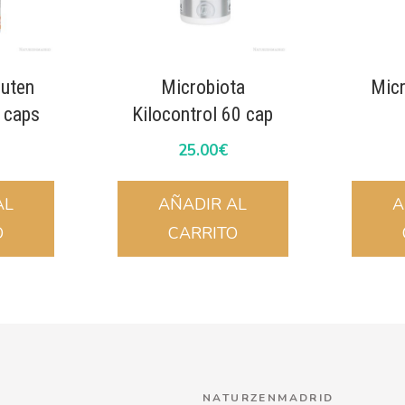
uten
Microbiota
Micr
 caps
Kilocontrol 60 cap
25.00
€
AL
AÑADIR AL
A
O
CARRITO
NATURZENMADRID