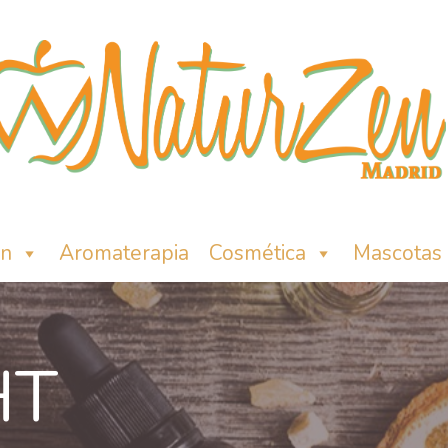
ón
Aromaterapia
Cosmética
Mascotas
HT