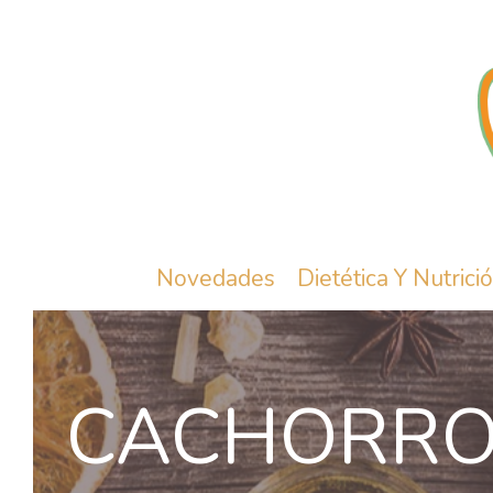
Novedades
Dietética Y Nutrici
CACHORR