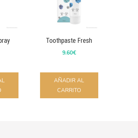
pray
Toothpaste Fresh
9.60
€
AL
AÑADIR AL
O
CARRITO