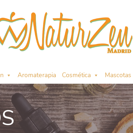
ón
Aromaterapia
Cosmética
Mascotas
OS