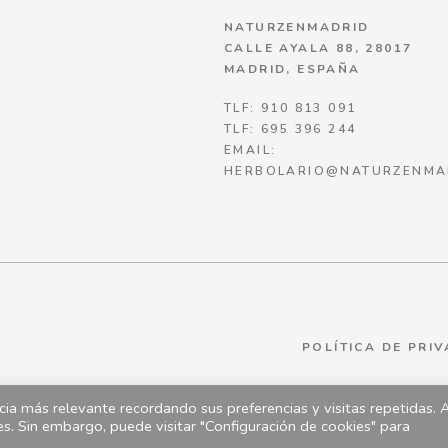
NATURZENMADRID
CALLE AYALA 88, 28017
MADRID, ESPAÑA
TLF: 910 813 091
TLF: 695 396 244
EMAIL:
HERBOLARIO@NATURZENMA
POLÍTICA DE PRI
ia más relevante recordando sus preferencias y visitas repetidas. 
es. Sin embargo, puede visitar "Configuración de cookies" para