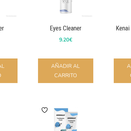
er
Eyes Cleaner
Kenai
9.20
€
AL
AÑADIR AL
A
O
CARRITO