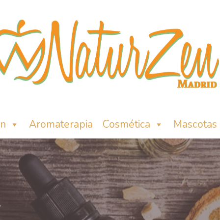
ón
Aromaterapia
Cosmética
Mascotas
A